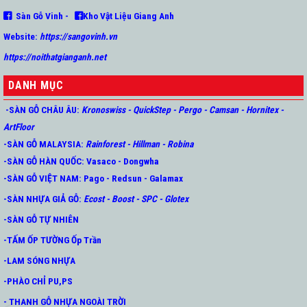
Sàn Gỗ Vinh -
Kho Vật Liệu Giang Anh
Website:
https://sangovinh.vn
https://noithatgianganh.net
DANH MỤC
-SÀN GỖ CHÂU ÂU
:
Kronoswiss
-
QuickStep
-
Pergo
-
Camsan
-
Hornitex -
ArtFloor
-SÀN GỖ MALAYSIA:
Rainforest
-
Hillman
-
Robina
-SÀN GỖ HÀN QUỐC
:
Vasaco
-
Dongwha
-SÀN GỖ VIỆT NAM:
Pago
-
Redsun
-
Galamax
-SÀN NHỰA GIẢ GỖ
:
Ecost
-
Boost
-
SPC
-
Glotex
-SÀN GỖ TỰ NHIÊN
-TẤM ỐP TƯỜNG Ốp Trần
-LAM SÓNG NHỰA
-PHÀO CHỈ PU,PS
- THANH GỖ NHỰA NGOÀI TRỜI