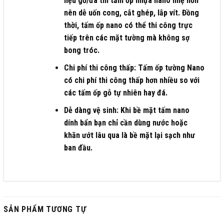
liệu gỗ/đá thì tấm ốp nhựa nano nhẹ hơn
nên dễ uốn cong, cắt ghép, lắp vít. Đồng
thời, tấm ốp nano có thể thi công trực
tiếp trên các mặt tường mà không sợ
bong tróc.
Chi phí thi công thấp
: Tấm ốp tường Nano
có chi phí thi công thấp hơn nhiều so với
các tấm ốp gỗ tự nhiên hay đá.
Dễ dàng vệ sinh
: Khi bề mặt tấm nano
dính bẩn bạn chỉ cần dùng nước hoặc
khăn ướt lâu qua là bề mặt lại sạch như
ban đầu.
SẢN PHẨM TƯƠNG TỰ