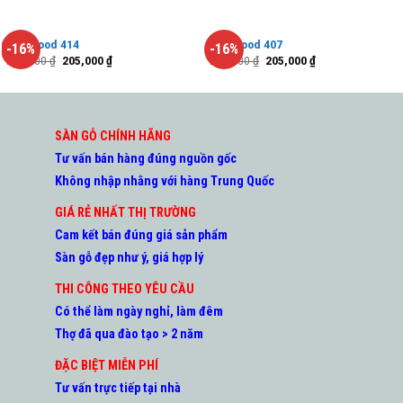
Hobiwood 414
Hobiwood 407
-16%
-16%
245,000
₫
205,000
₫
245,000
₫
205,000
₫
SÀN GỖ CHÍNH HÃNG
Tư vấn bán hàng đúng nguồn gốc
Không nhập nhằng với hàng Trung Quốc
GIÁ RẺ NHẤT THỊ TRƯỜNG
Cam kết bán đúng giá sản phẩm
Sàn gỗ đẹp như ý, giá hợp lý
THI CÔNG THEO YÊU CẦU
Có thể làm ngày nghỉ, làm đêm
Thợ đã qua đào tạo > 2 năm
ĐẶC BIỆT MIỄN PHÍ
Tư vấn trực tiếp tại nhà