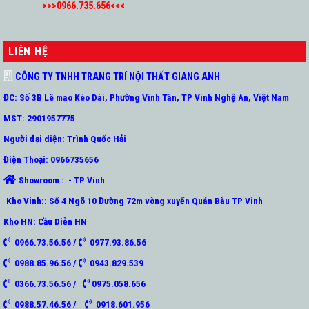
>>>0966.735.656<<<
LIÊN HỆ
CÔNG TY TNHH TRANG TRÍ NỘI THẤT GIANG ANH
ĐC: Số 3B Lê mao Kéo Dài, Phường Vinh Tân, TP Vinh Nghệ An, Việt Nam
MST: 2901957775
Người đại diện: Trình Quốc Hải
Điện Thoại: 0966735656
Showroom : - TP Vinh
Kho Vinh:: Số 4 Ngõ 10 Đường 72m vòng xuyến Quán Bàu TP Vinh
Kho HN: Cầu Diễn HN
0966.73.56.56 /
0977.93.86.56
0988.85.96.56 /
0943.829.539
0366.73.56.56 /
0975.058.656
0988.57.46.56 /
0918.601.956