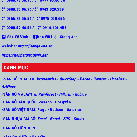
0966.73.56.56 /
0977.93.86.56
0988.85.96.56 /
0943.829.539
0366.73.56.56 /
0975.058.656
0988.57.46.56 /
0918.601.956
Sàn Gỗ Vinh -
Kho Vật Liệu Giang Anh
Website:
https://sangovinh.vn
https://noithatgianganh.net
DANH MỤC
-SÀN GỖ CHÂU ÂU
:
Kronoswiss
-
QuickStep
-
Pergo
-
Camsan
-
Hornitex -
ArtFloor
-SÀN GỖ MALAYSIA:
Rainforest
-
Hillman
-
Robina
-SÀN GỖ HÀN QUỐC
:
Vasaco
-
Dongwha
-SÀN GỖ VIỆT NAM:
Pago
-
Redsun
-
Galamax
-SÀN NHỰA GIẢ GỖ
:
Ecost
-
Boost
-
SPC
-
Glotex
-SÀN GỖ TỰ NHIÊN
-TẤM ỐP TƯỜNG Ốp Trần