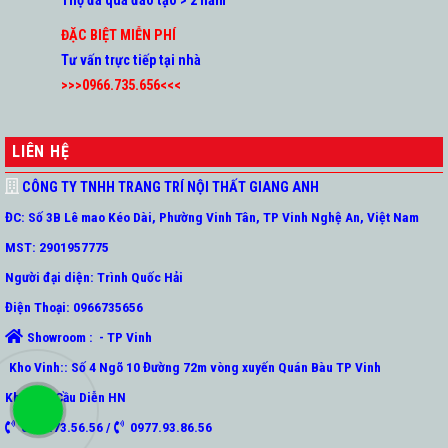
Thợ đã qua đào tạo > 2 năm
ĐẶC BIỆT MIỄN PHÍ
Tư vấn trực tiếp tại nhà
>>>0966.735.656<<<
LIÊN HỆ
CÔNG TY TNHH TRANG TRÍ NỘI THẤT GIANG ANH
ĐC: Số 3B Lê mao Kéo Dài, Phường Vinh Tân, TP Vinh Nghệ An, Việt Nam
MST: 2901957775
Người đại diện: Trình Quốc Hải
Điện Thoại: 0966735656
Showroom : - TP Vinh
Kho Vinh:: Số 4 Ngõ 10 Đường 72m vòng xuyến Quán Bàu TP Vinh
Kho HN: Cầu Diễn HN
0966.73.56.56 /
0977.93.86.56