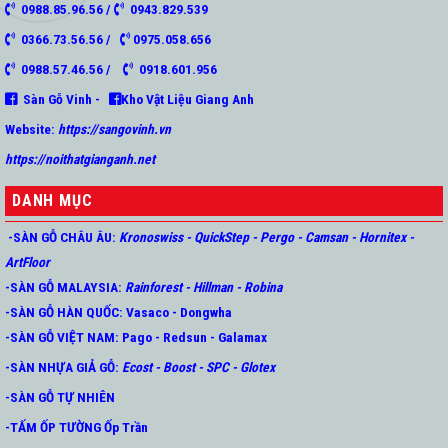
0988.85.96.56 /
0943.829.539
0366.73.56.56 /
0975.058.656
0988.57.46.56 /
0918.601.956
Sàn Gỗ Vinh -
Kho Vật Liệu Giang Anh
Website:
https://sangovinh.vn
https://noithatgianganh.net
DANH MỤC
-SÀN GỖ CHÂU ÂU
:
Kronoswiss
-
QuickStep
-
Pergo
-
Camsan
-
Hornitex -
ArtFloor
-SÀN GỖ MALAYSIA:
Rainforest
-
Hillman
-
Robina
-SÀN GỖ HÀN QUỐC
:
Vasaco
-
Dongwha
-SÀN GỖ VIỆT NAM:
Pago
-
Redsun
-
Galamax
-SÀN NHỰA GIẢ GỖ
:
Ecost
-
Boost
-
SPC
-
Glotex
-SÀN GỖ TỰ NHIÊN
-TẤM ỐP TƯỜNG Ốp Trần