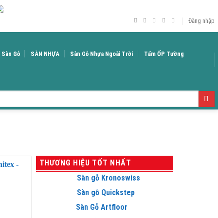
Đăng nhập
á Sàn Gỗ
SÀN NHỰA
Sàn Gỗ Nhựa Ngoài Trời
Tấm ỐP Tường
THƯƠNG HIỆU TỐT NHẤT
Sàn gỗ Kronoswiss
Sàn gỗ Quickstep
Sàn Gỗ Artfloor