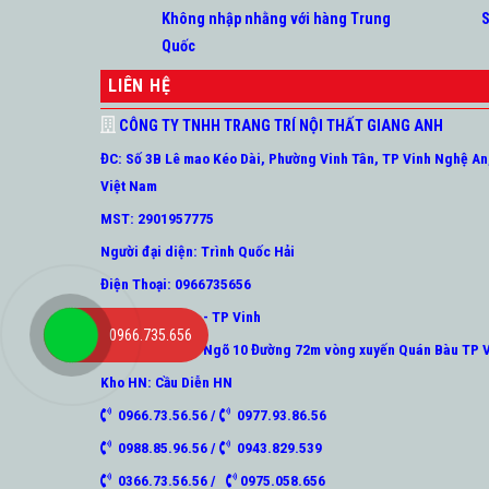
Không nhập nhằng với hàng Trung
S
Quốc
LIÊN HỆ
CÔNG TY TNHH TRANG TRÍ NỘI THẤT GIANG ANH
ĐC: Số 3B Lê mao Kéo Dài, Phường Vinh Tân, TP Vinh Nghệ An
Việt Nam
MST: 2901957775
Người đại diện: Trình Quốc Hải
Điện Thoại: 0966735656
Showroom : - TP Vinh
0966.735.656
Kho Vinh:: Số 4 Ngõ 10 Đường 72m vòng xuyến Quán Bàu TP 
Kho HN: Cầu Diễn HN
0966.73.56.56 /
0977.93.86.56
0988.85.96.56 /
0943.829.539
0366.73.56.56 /
0975.058.656