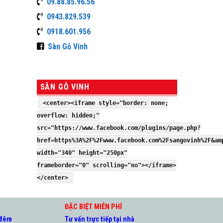
09.88.85.96.56
0943.829.539
0918.601.956
Sàn Gỗ Vinh
SÀN GỖ VINH
<center><iframe style="border: none;
overflow: hidden;"
src="https://www.facebook.com/plugins/page.php?
href=https%3A%2F%2Fwww.facebook.com%2Fsangovinh%2F&am
width="340" height="250px"
frameborder="0" scrolling="no"></iframe>
</center>
ĐẶC BIỆT MIỄN PHÍ
 đêm
Tư vấn trực tiếp tại nhà