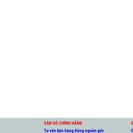
SÀN GỖ CHÍNH HÃNG
G
Tư vấn bán hàng đúng nguồn gốc
C