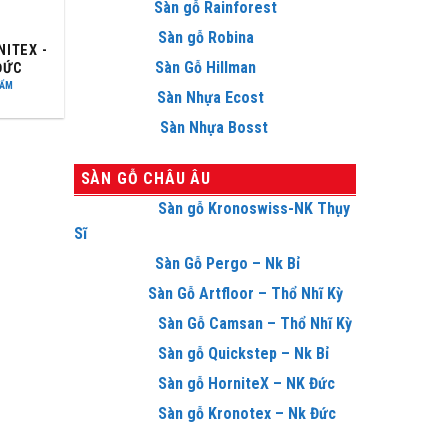
Sàn gỗ Rainforest
Sàn gỗ Robina
NITEX -
Sàn Gỗ Hillman
ĐỨC
HẨM
Sàn Nhựa Ecost
Sàn Nhựa Bosst
SÀN GỖ CHÂU ÂU
Sàn gỗ Kronoswiss-NK Thụy
Sĩ
Sàn Gỗ Pergo – Nk Bỉ
Sàn Gỗ Artfloor – Thổ Nhĩ Kỳ
Sàn Gỗ Camsan – Thổ Nhĩ Kỳ
Sàn gỗ Quickstep – Nk Bỉ
Sàn gỗ HorniteX – NK Đức
Sàn gỗ Kronotex – Nk Đức