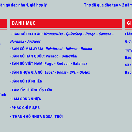
àn gỗ đẹp như ý, giá hợp lý
Thợ đã qua đào tạo > 2 nă
DANH MỤC
GI
-SÀN GỖ CHÂU ÂU
:
Kronoswiss
-
QuickStep
-
Pergo
-
Camsan
-
Liê
Hornitex -
ArtFloor
Giới
,
-SÀN GỖ MALAYSIA:
Rainforest
-
Hillman
-
Robina
Tư 
-SÀN GỖ HÀN QUỐC
:
Vasaco
-
Dongwha
Bảo
-SÀN GỖ VIỆT NAM:
Pago
-
Redsun
-
Galamax
Sàn
-SÀN NHỰA GIẢ GỖ
:
Ecost
-
Boost
-
SPC
-
Glotex
Báo
-SÀN GỖ TỰ NHIÊN
-TẤM ỐP TƯỜNG Ốp Trần
Vinh
-LAM SÓNG NHỰA
-PHÀO CHỈ PU,PS
- THANH GỖ NHỰA NGOÀI TRỜI