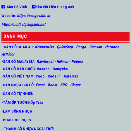
Sàn Gỗ Vinh -
Kho Vật Liệu Giang Anh
Website:
https://sangovinh.vn
https://noithatgianganh.net
DANH MỤC
-SÀN GỖ CHÂU ÂU
:
Kronoswiss
-
QuickStep
-
Pergo
-
Camsan
-
Hornitex -
ArtFloor
-SÀN GỖ MALAYSIA:
Rainforest
-
Hillman
-
Robina
-SÀN GỖ HÀN QUỐC
:
Vasaco
-
Dongwha
-SÀN GỖ VIỆT NAM:
Pago
-
Redsun
-
Galamax
-SÀN NHỰA GIẢ GỖ
:
Ecost
-
Boost
-
SPC
-
Glotex
-SÀN GỖ TỰ NHIÊN
-TẤM ỐP TƯỜNG Ốp Trần
-LAM SÓNG NHỰA
-PHÀO CHỈ PU,PS
- THANH GỖ NHỰA NGOÀI TRỜI