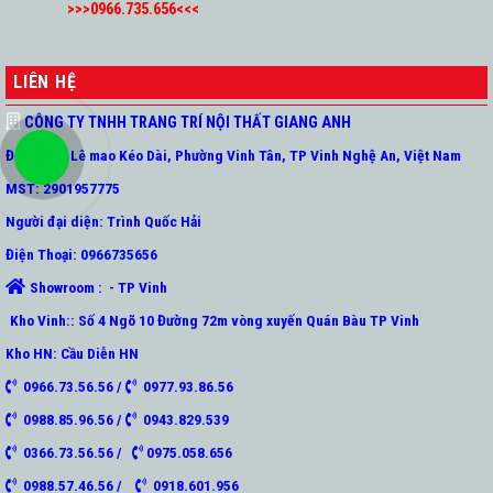
>>>0966.735.656<<<
LIÊN HỆ
CÔNG TY TNHH TRANG TRÍ NỘI THẤT GIANG ANH
ĐC: Số 3B Lê mao Kéo Dài, Phường Vinh Tân, TP Vinh Nghệ An, Việt Nam
MST: 2901957775
Người đại diện: Trình Quốc Hải
Điện Thoại: 0966735656
Showroom : - TP Vinh
Kho Vinh:: Số 4 Ngõ 10 Đường 72m vòng xuyến Quán Bàu TP Vinh
Kho HN: Cầu Diễn HN
0966.73.56.56 /
0977.93.86.56
0988.85.96.56 /
0943.829.539
0366.73.56.56 /
0975.058.656
0988.57.46.56 /
0918.601.956