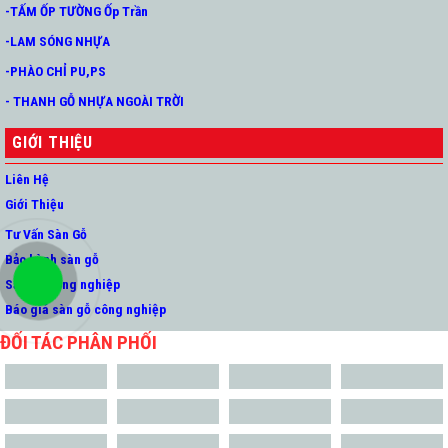
-TẤM ỐP TƯỜNG Ốp Trần
-LAM SÓNG NHỰA
-PHÀO CHỈ PU,PS
- THANH GỖ NHỰA NGOÀI TRỜI
GIỚI THIỆU
Liên Hệ
Giới Thiệu
Tư Vấn Sàn Gỗ
Bảo hành sàn gỗ
Sàn gỗ công nghiệp
Báo giá sàn gỗ công nghiệp
ĐỐI TÁC PHÂN PHỐI