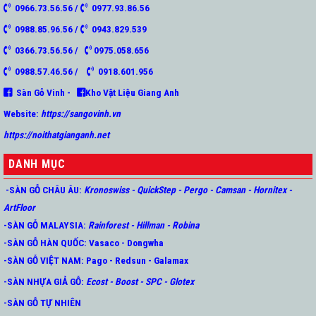
0966.73.56.56 /
0977.93.86.56
0988.85.96.56 /
0943.829.539
0366.73.56.56 /
0975.058.656
0988.57.46.56 /
0918.601.956
Sàn Gỗ Vinh -
Kho Vật Liệu Giang Anh
Website:
https://sangovinh.vn
https://noithatgianganh.net
DANH MỤC
-SÀN GỖ CHÂU ÂU
:
Kronoswiss
-
QuickStep
-
Pergo
-
Camsan
-
Hornitex -
ArtFloor
-SÀN GỖ MALAYSIA:
Rainforest
-
Hillman
-
Robina
-SÀN GỖ HÀN QUỐC
:
Vasaco
-
Dongwha
-SÀN GỖ VIỆT NAM:
Pago
-
Redsun
-
Galamax
-SÀN NHỰA GIẢ GỖ
:
Ecost
-
Boost
-
SPC
-
Glotex
-SÀN GỖ TỰ NHIÊN