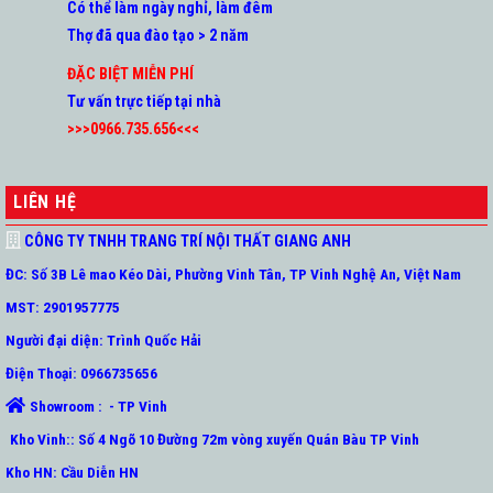
Có thể làm ngày nghỉ, làm đêm
Thợ đã qua đào tạo > 2 năm
ĐẶC BIỆT MIỄN PHÍ
Tư vấn trực tiếp tại nhà
>>>0966.735.656<<<
LIÊN HỆ
CÔNG TY TNHH TRANG TRÍ NỘI THẤT GIANG ANH
ĐC: Số 3B Lê mao Kéo Dài, Phường Vinh Tân, TP Vinh Nghệ An, Việt Nam
MST: 2901957775
Người đại diện: Trình Quốc Hải
Điện Thoại: 0966735656
Showroom : - TP Vinh
Kho Vinh:: Số 4 Ngõ 10 Đường 72m vòng xuyến Quán Bàu TP Vinh
Kho HN: Cầu Diễn HN