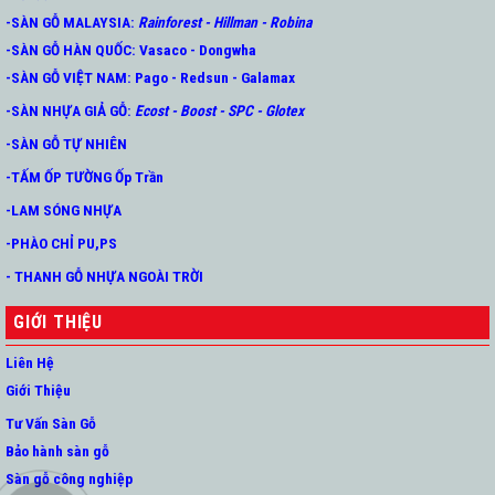
-SÀN GỖ MALAYSIA:
Rainforest
-
Hillman
-
Robina
-SÀN GỖ HÀN QUỐC
:
Vasaco
-
Dongwha
-SÀN GỖ VIỆT NAM:
Pago
-
Redsun
-
Galamax
-SÀN NHỰA GIẢ GỖ
:
Ecost
-
Boost
-
SPC
-
Glotex
-SÀN GỖ TỰ NHIÊN
-TẤM ỐP TƯỜNG Ốp Trần
-LAM SÓNG NHỰA
-PHÀO CHỈ PU,PS
- THANH GỖ NHỰA NGOÀI TRỜI
GIỚI THIỆU
Liên Hệ
Giới Thiệu
Tư Vấn Sàn Gỗ
Bảo hành sàn gỗ
Sàn gỗ công nghiệp