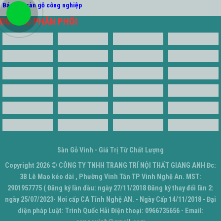
Báo giá sàn gỗ công nghiệp
ĐỐI TÁC PHÂN PHỐI
Sàn Gỗ Vinh - Giá Trị Từ Chất Lượng
Copyright 2026 ©
CÔNG TY TNHH TRANG TRÍ NỘI THẤT GIANG ANH
Đc:
3B Lê Mao kéo dài , Phường Vinh Tân TP Vinh Nghệ An. MST:
2901957775 ( Đăng ký lần đầu: ngày 27/11/2018 Đăng ký thay đổi lần 2:
ngày 25/07/2023- Nơi cấp CA Tỉnh Nghệ AN. - Ngày Cấp 14/11/2018 - Đại
diện pháp Luật: Trình Quốc Hải Điện thoại: 0966735656 - Email: