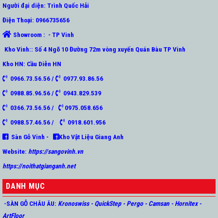
Người đại diện: Trình Quốc Hải
Điện Thoại: 0966735656
Showroom : - TP Vinh
Kho Vinh:: Số 4 Ngõ 10 Đường 72m vòng xuyến Quán Bàu TP Vinh
Kho HN: Cầu Diễn HN
0966.73.56.56 /
0977.93.86.56
0988.85.96.56 /
0943.829.539
0366.73.56.56 /
0975.058.656
0988.57.46.56 /
0918.601.956
Sàn Gỗ Vinh -
Kho Vật Liệu Giang Anh
Website:
https://sangovinh.vn
https://noithatgianganh.net
DANH MỤC
-SÀN GỖ CHÂU ÂU
:
Kronoswiss
-
QuickStep
-
Pergo
-
Camsan
-
Hornitex -
ArtFloor