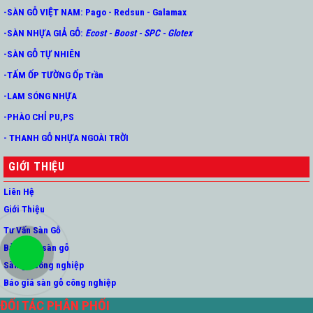
-SÀN GỖ VIỆT NAM:
Pago
-
Redsun
-
Galamax
-SÀN NHỰA GIẢ GỖ
:
Ecost
-
Boost
-
SPC
-
Glotex
-SÀN GỖ TỰ NHIÊN
-TẤM ỐP TƯỜNG Ốp Trần
-LAM SÓNG NHỰA
-PHÀO CHỈ PU,PS
- THANH GỖ NHỰA NGOÀI TRỜI
GIỚI THIỆU
Liên Hệ
Giới Thiệu
Tư Vấn Sàn Gỗ
Bảo hành sàn gỗ
Sàn gỗ công nghiệp
Báo giá sàn gỗ công nghiệp
ĐỐI TÁC PHÂN PHỐI