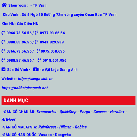
Showroom : - TP Vinh
Kho Vinh:: Số 4 Ngõ 10 Đường 72m vòng xuyến Quán Bàu TP Vinh
Kho HN: Cầu Diễn HN
0966.73.56.56 /
0977.93.86.56
0988.85.96.56 /
0943.829.539
0366.73.56.56 /
0975.058.656
0988.57.46.56 /
0918.601.956
Sàn Gỗ Vinh -
Kho Vật Liệu Giang Anh
Website:
https://sangovinh.vn
https://noithatgianganh.net
DANH MỤC
-SÀN GỖ CHÂU ÂU
:
Kronoswiss
-
QuickStep
-
Pergo
-
Camsan
-
Hornitex -
ArtFloor
-SÀN GỖ MALAYSIA:
Rainforest
-
Hillman
-
Robina
-SÀN GỖ HÀN QUỐC
:
Vasaco
-
Dongwha