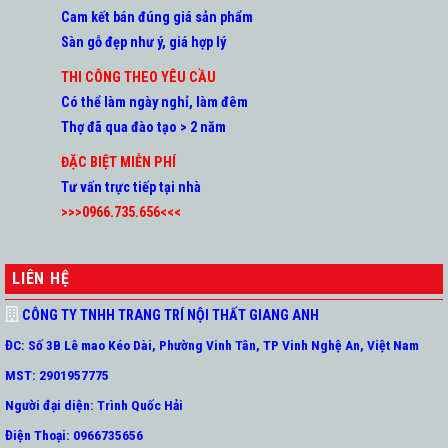
Cam kết bán đúng giá sản phẩm
Sàn gỗ đẹp như ý, giá hợp lý
THI CÔNG THEO YÊU CẦU
Có thể làm ngày nghỉ, làm đêm
Thợ đã qua đào tạo > 2 năm
ĐẶC BIỆT MIỄN PHÍ
Tư vấn trực tiếp tại nhà
>>>0966.735.656<<<
LIÊN HỆ
CÔNG TY TNHH TRANG TRÍ NỘI THẤT GIANG ANH
ĐC: Số 3B Lê mao Kéo Dài, Phường Vinh Tân, TP Vinh Nghệ An, Việt Nam
MST: 2901957775
Người đại diện: Trình Quốc Hải
Điện Thoại: 0966735656