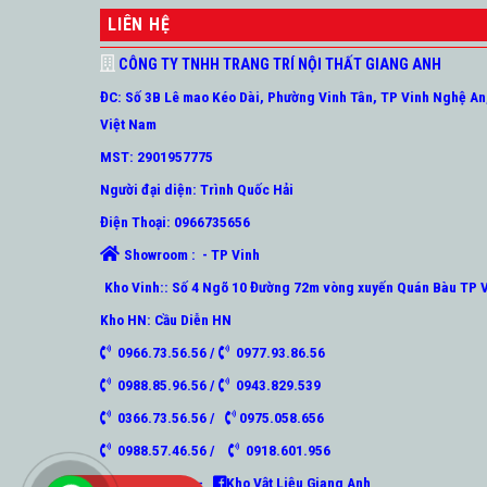
LIÊN HỆ
CÔNG TY TNHH TRANG TRÍ NỘI THẤT GIANG ANH
ĐC: Số 3B Lê mao Kéo Dài, Phường Vinh Tân, TP Vinh Nghệ An
Việt Nam
MST: 2901957775
Người đại diện: Trình Quốc Hải
Điện Thoại: 0966735656
Showroom : - TP Vinh
Kho Vinh:: Số 4 Ngõ 10 Đường 72m vòng xuyến Quán Bàu TP 
Kho HN: Cầu Diễn HN
0966.73.56.56 /
0977.93.86.56
0988.85.96.56 /
0943.829.539
0366.73.56.56 /
0975.058.656
0988.57.46.56 /
0918.601.956
Sàn Gỗ Vinh -
Kho Vật Liệu Giang Anh