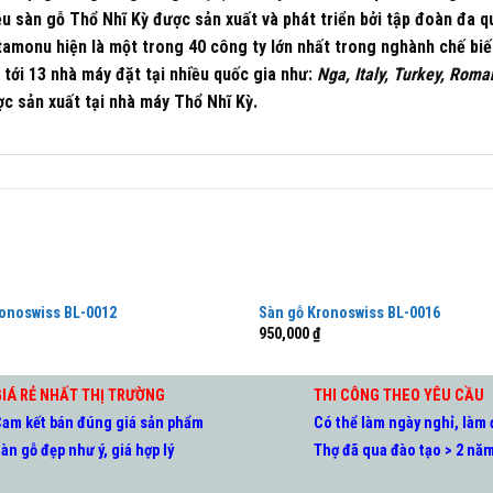
iệu sàn gỗ Thổ Nhĩ Kỳ được sản xuất và phát triển bởi tập đoàn đa 
tamonu hiện là một trong 40 công ty lớn nhất trong nghành chế bi
tới 13 nhà máy đặt tại nhiều quốc gia như:
Nga, Italy, Turkey, Roma
ợc sản xuất tại nhà máy Thổ Nhĩ Kỳ.
ronoswiss BL-0012
Sàn gỗ Kronoswiss BL-0016
950,000
₫
IÁ RẺ NHẤT THỊ TRƯỜNG
THI CÔNG THEO YÊU CẦU
am kết bán đúng giá sản phẩm
Có thể làm ngày nghỉ, làm
àn gỗ đẹp như ý, giá hợp lý
Thợ đã qua đào tạo > 2 nă