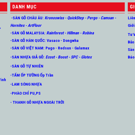
DANH MỤC
GI
-SÀN GỖ CHÂU ÂU
:
Kronoswiss
-
QuickStep
-
Pergo
-
Camsan
-
Liê
Hornitex -
ArtFloor
Giới
,
-SÀN GỖ MALAYSIA:
Rainforest
-
Hillman
-
Robina
Tư 
-SÀN GỖ HÀN QUỐC
:
Vasaco
-
Dongwha
Bảo
-SÀN GỖ VIỆT NAM:
Pago
-
Redsun
-
Galamax
Sàn
-SÀN NHỰA GIẢ GỖ
:
Ecost
-
Boost
-
SPC
-
Glotex
Báo
-SÀN GỖ TỰ NHIÊN
-TẤM ỐP TƯỜNG Ốp Trần
Vinh
-LAM SÓNG NHỰA
-PHÀO CHỈ PU,PS
- THANH GỖ NHỰA NGOÀI TRỜI