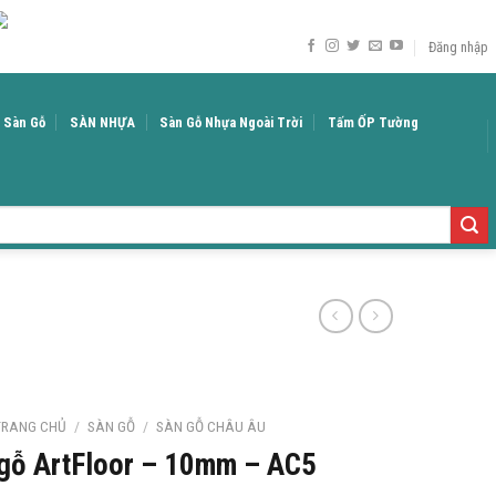
Đăng nhập
á Sàn Gỗ
SÀN NHỰA
Sàn Gỗ Nhựa Ngoài Trời
Tấm ỐP Tường
TRANG CHỦ
/
SÀN GỖ
/
SÀN GỖ CHÂU ÂU
gỗ ArtFloor – 10mm – AC5