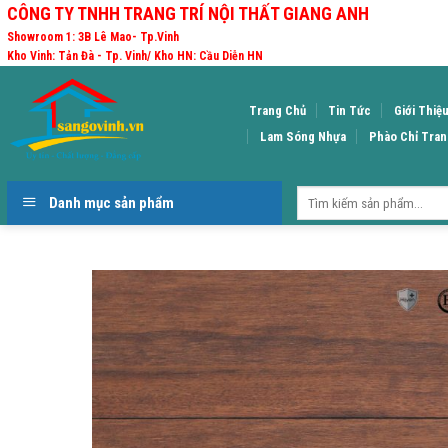
Skip
CÔNG TY TNHH TRANG TRÍ NỘI THẤT GIANG ANH
to
Showroom 1: 3B Lê Mao- Tp.Vinh
Kho Vinh: Tản Đà - Tp. Vinh/ Kho HN: Cầu Diễn HN
content
Trang Chủ
Tin Tức
Giới Thiệ
Lam Sóng Nhựa
Phào Chỉ Tran
Danh mục sản phẩm