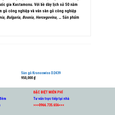
quốc gia Kastamonu. Với bề dày lịch sử 50 năm
ến gỗ công nghiệp và ván sàn gỗ công nghiệp
nia, Bulgaria, Bosnia, Hercegovina, …
Sản phẩm
Sàn gỗ Kronoswiss D2439
Sàn gỗ Kro
950,000
₫
950,000
₫
ĐẶC BIỆT MIỄN PHÍ
 đêm
Tư vấn trực tiếp tại nhà
m
>>>0966.735.656<<<