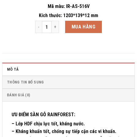
Mã màu: IR-AS-516V
Kích thước: 1203*139*12 mm
Sàn gỗ Rainforest IR-AS-516V 12mm số lượng
MUA HÀNG
MÔ TẢ
THÔNG TIN BỔ SUNG
ĐÁNH GIÁ (0)
ƯU ĐIỂM SÀN GỖ RAINFOREST:
– Lớp HDF chịu lực tốt, kháng nước.
– Kháng khuẩn tốt, chống sự tiếp cận các vi khuẩn.