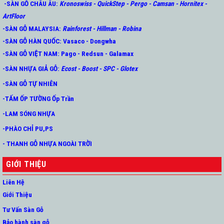
-SÀN GỖ CHÂU ÂU
:
Kronoswiss
-
QuickStep
-
Pergo
-
Camsan
-
Hornitex -
ArtFloor
-SÀN GỖ MALAYSIA:
Rainforest
-
Hillman
-
Robina
-SÀN GỖ HÀN QUỐC
:
Vasaco
-
Dongwha
-SÀN GỖ VIỆT NAM:
Pago
-
Redsun
-
Galamax
-SÀN NHỰA GIẢ GỖ
:
Ecost
-
Boost
-
SPC
-
Glotex
-SÀN GỖ TỰ NHIÊN
-TẤM ỐP TƯỜNG Ốp Trần
-LAM SÓNG NHỰA
-PHÀO CHỈ PU,PS
- THANH GỖ NHỰA NGOÀI TRỜI
GIỚI THIỆU
Liên Hệ
Giới Thiệu
Tư Vấn Sàn Gỗ
Bảo hành sàn gỗ