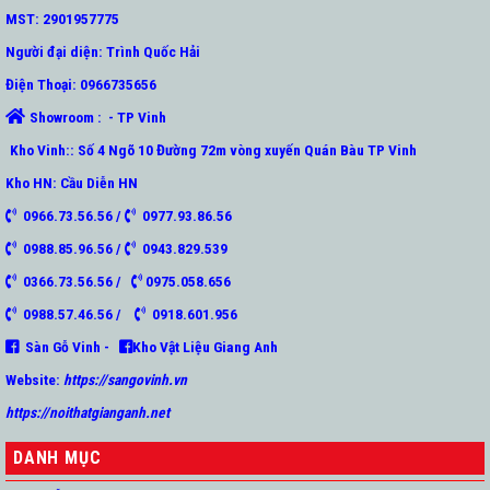
MST: 2901957775
Người đại diện: Trình Quốc Hải
Điện Thoại: 0966735656
Showroom : - TP Vinh
Kho Vinh:: Số 4 Ngõ 10 Đường 72m vòng xuyến Quán Bàu TP Vinh
Kho HN: Cầu Diễn HN
0966.73.56.56 /
0977.93.86.56
0988.85.96.56 /
0943.829.539
0366.73.56.56 /
0975.058.656
0988.57.46.56 /
0918.601.956
Sàn Gỗ Vinh -
Kho Vật Liệu Giang Anh
Website:
https://sangovinh.vn
https://noithatgianganh.net
DANH MỤC