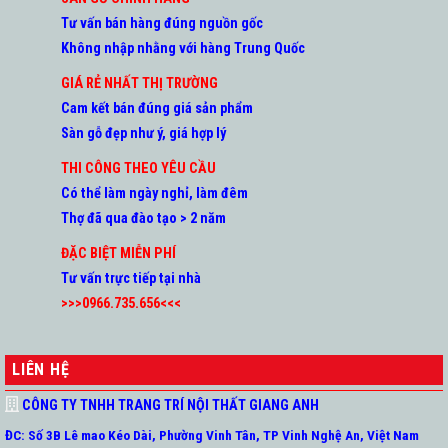
Tư vấn bán hàng đúng nguồn gốc
Không nhập nhằng với hàng Trung Quốc
GIÁ RẺ NHẤT THỊ TRƯỜNG
Cam kết bán đúng giá sản phẩm
Sàn gỗ đẹp như ý, giá hợp lý
THI CÔNG THEO YÊU CẦU
Có thể làm ngày nghỉ, làm đêm
Thợ đã qua đào tạo > 2 năm
ĐẶC BIỆT MIỄN PHÍ
Tư vấn trực tiếp tại nhà
>>>0966.735.656<<<
LIÊN HỆ
CÔNG TY TNHH TRANG TRÍ NỘI THẤT GIANG ANH
ĐC: Số 3B Lê mao Kéo Dài, Phường Vinh Tân, TP Vinh Nghệ An, Việt Nam